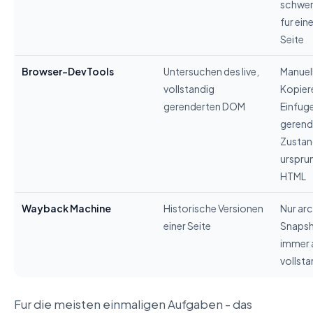
schwer
fur ein
Seite
Browser-DevTools
Untersuchen des live,
Manuel
vollstandig
Kopier
gerenderten DOM
Einfuge
gerend
Zustan
urspru
HTML
Wayback Machine
Historische Versionen
Nur arc
einer Seite
Snapsh
immer 
vollsta
Fur die meisten einmaligen Aufgaben - das