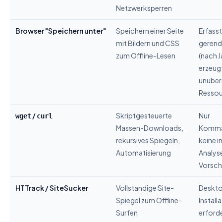
Netzwerksperren
Browser "Speichern unter"
Speichern einer Seite
Erfasst
mit Bildern und CSS
gerend
zum Offline-Lesen
(nach J
erzeug
unuber
Ressou
/
Skriptgesteuerte
Nur
wget
curl
Massen-Downloads,
Komma
rekursives Spiegeln,
keine i
Automatisierung
Analys
Vorsc
HTTrack / SiteSucker
Vollstandige Site-
Deskt
Spiegel zum Offline-
Install
Surfen
erforde