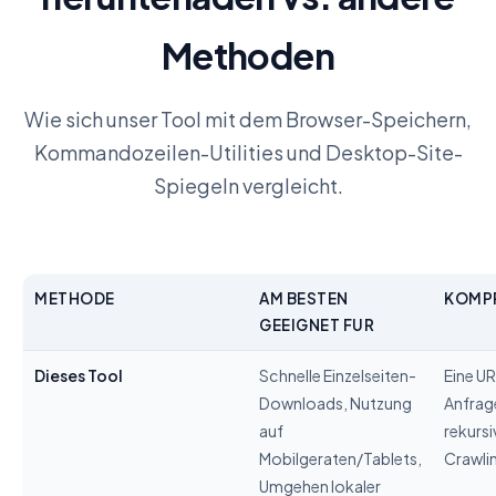
Methoden
Wie sich unser Tool mit dem Browser-Speichern,
Kommandozeilen-Utilities und Desktop-Site-
Spiegeln vergleicht.
METHODE
AM BESTEN
KOMP
GEEIGNET FUR
Dieses Tool
Schnelle Einzelseiten-
Eine UR
Downloads, Nutzung
Anfrage
auf
rekursi
Mobilgeraten/Tablets,
Crawli
Umgehen lokaler