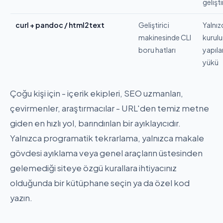
gelişt
curl + pandoc / html2text
Geliştirici
Yalnız
makinesinde CLI
kurul
boru hatları
yapıl
yükü
Çoğu kişi için - içerik ekipleri, SEO uzmanları,
çevirmenler, araştırmacılar - URL'den temiz metne
giden en hızlı yol, barındırılan bir ayıklayıcıdır.
Yalnızca programatik tekrarlama, yalnızca makale
gövdesi ayıklama veya genel araçların üstesinden
gelemediği siteye özgü kurallara ihtiyacınız
olduğunda bir kütüphane seçin ya da özel kod
yazın.