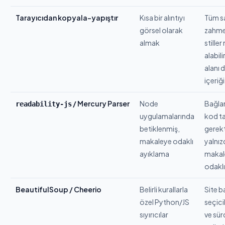
Tarayıcıdan kopyala-yapıştır
Kısa bir alıntıyı
Tüm sa
görsel olarak
zahmetl
almak
stiller
alabil
alanı 
içeriği
/ Mercury Parser
Node
Bağlam
readability-js
uygulamalarında
kod t
betiklenmiş,
gerekti
makaleye odaklı
yalnız
ayıklama
makal
odaklı
BeautifulSoup / Cheerio
Belirli kurallarla
Site b
özel Python/JS
seçici
sıyırıcılar
ve sür