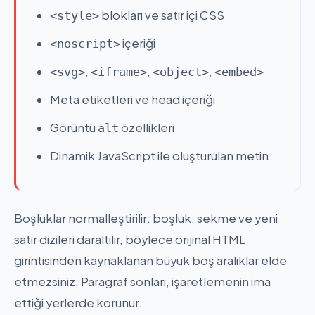
blokları ve satır içi CSS
<style>
içeriği
<noscript>
,
,
,
<svg>
<iframe>
<object>
<embed>
Meta etiketleri ve head içeriği
Görüntü
özellikleri
alt
Dinamik JavaScript ile oluşturulan metin
Boşluklar normalleştirilir: boşluk, sekme ve yeni
satır dizileri daraltılır, böylece orijinal HTML
girintisinden kaynaklanan büyük boş aralıklar elde
etmezsiniz. Paragraf sonları, işaretlemenin ima
ettiği yerlerde korunur.