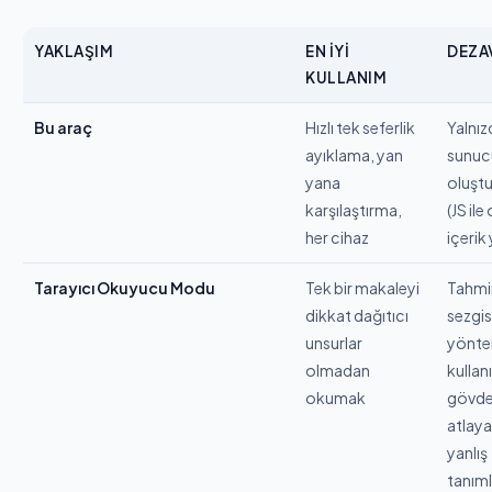
YAKLAŞIM
EN IYI
DEZA
KULLANIM
Bu araç
Hızlı tek seferlik
Yalnız
ayıklama, yan
sunuc
yana
oluştu
karşılaştırma,
(JS ile
her cihaz
içerik
Tarayıcı Okuyucu Modu
Tek bir makaleyi
Tahmi
dikkat dağıtıcı
sezgis
unsurlar
yönte
olmadan
kullan
okumak
gövde
atlaya
yanlış
tanıml