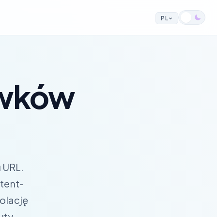
PL
ówków
 URL.
tent-
zolację
uty