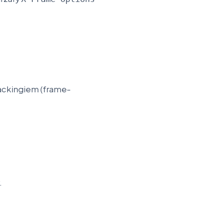
jackingiem (frame-
.