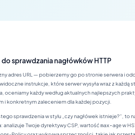
ie do sprawdzania nagłówków HTTP
ny adres URL — pobierzemy go po stronie serwera i od
widoczne instrukcje, które serwer wysyła wraz z każdą s
a, oceniamy każdy według aktualnych najlepszych prak
m i konkretnym zaleceniem dla każdej pozycji.
tego sprawdzenia w stylu „czy nagłówek istnieje?”, to 
 analizuje Twoje dyrektywy CSP, wartość
w HST
max-age
ions-Policy oraz wykrywa sprzeczności, takie jak przest