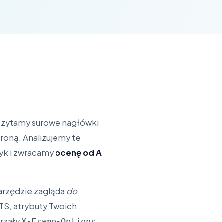
czytamy surowe nagłówki
troną. Analizujemy te
tyk i zwracamy
ocenę od A
narzędzie zagląda
do
S, atrybuty Twoich
arzały
X-Frame-Options