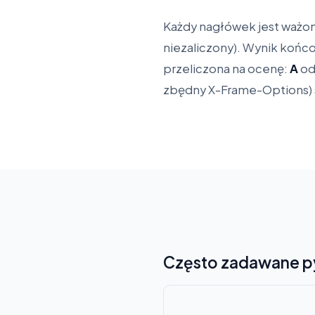
Każdy nagłówek jest ważony
niezaliczony). Wynik końc
przeliczona na ocenę:
A
od
zbędny X-Frame-Options) s
Często zadawane p