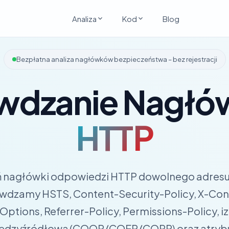
Analiza
Kod
Blog
Bezpłatna analiza nagłówków bezpieczeństwa – bez rejestracji
wdzanie Nagł
HTTP
 nagłówki odpowiedzi HTTP dowolnego adresu
wdzamy HSTS, Content-Security-Policy, X-Con
ptions, Referrer-Policy, Permissions-Policy, i
ędzyźródłową (COOP/COEP/CORP) oraz atryb