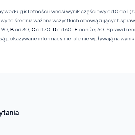
 według istotności i wnosi wynik częściowy od 0 do 1 (za
owy to średnia ważona wszystkich obowiązujących spraw
 90,
B
od 80,
C
od 70,
D
od 60 i
F
poniżej 60. Sprawdzenia
ą pokazywane informacyjnie, ale nie wpływają na wynik
ytania