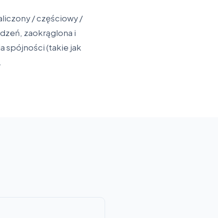
liczony / częściowy /
dzeń, zaokrąglona i
 spójności (takie jak
.