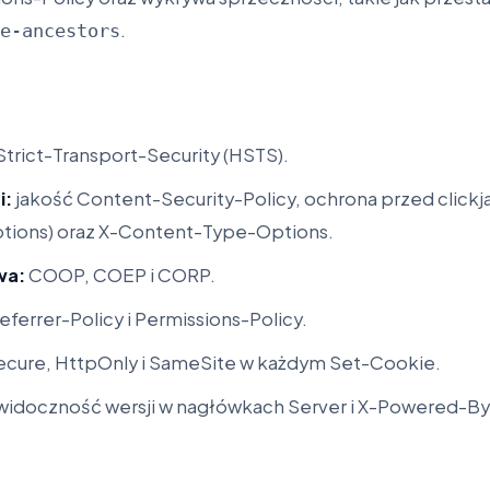
.
e-ancestors
 Strict-Transport-Security (HSTS).
i:
jakość Content-Security-Policy, ochrona przed click
tions) oraz X-Content-Type-Options.
wa:
COOP, COEP i CORP.
eferrer-Policy i Permissions-Policy.
ecure, HttpOnly i SameSite w każdym Set-Cookie.
widoczność wersji w nagłówkach Server i X-Powered-By