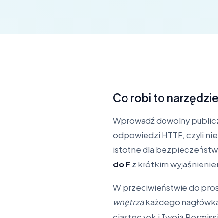
Co robi to narzędz
Wprowadź dowolny publicz
odpowiedzi HTTP, czyli nie
istotne dla bezpieczeństw
do F
z krótkim wyjaśnienie
W przeciwieństwie do pros
wnętrza
każdego nagłówka:
ciasteczek i Twoją Permiss