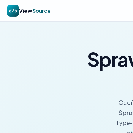
View
Source
Spra
Oceń
Spra
Type-O
mi