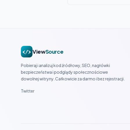
View
Source
Pobieraj i analizuj kod źródłowy, SEO, nagłówki
bezpieczeństwa i podglądy społecznościowe
dowolnej witryny. Całkowicie za darmo i bez rejestracji.
Twitter