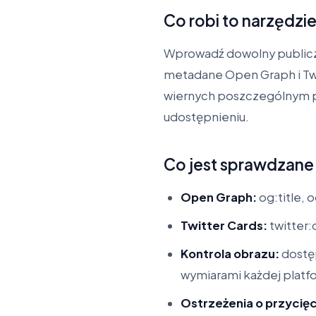
Co robi to narzędzi
Wprowadź dowolny publicz
metadane Open Graph i Tw
wiernych poszczególnym pl
udostępnieniu.
Co jest sprawdzane
Open Graph:
og:title, 
Twitter Cards:
twitter:c
Kontrola obrazu:
dostęp
wymiarami każdej platf
Ostrzeżenia o przycięc