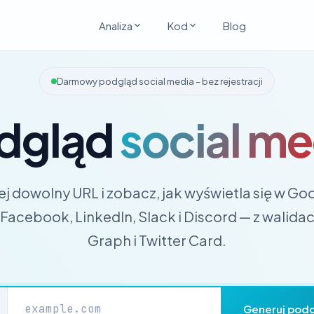
Analiza
Kod
Blog
Darmowy podgląd social media – bez rejestracji
dgląd
social me
j dowolny URL i zobacz, jak wyświetla się w Go
, Facebook, LinkedIn, Slack i Discord — z walida
Graph i Twitter Card.
Generuj pod