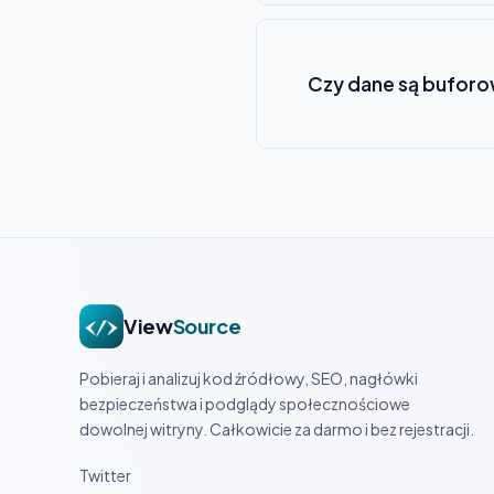
Czy dane są bufor
View
Source
Pobieraj i analizuj kod źródłowy, SEO, nagłówki
bezpieczeństwa i podglądy społecznościowe
dowolnej witryny. Całkowicie za darmo i bez rejestracji.
Twitter