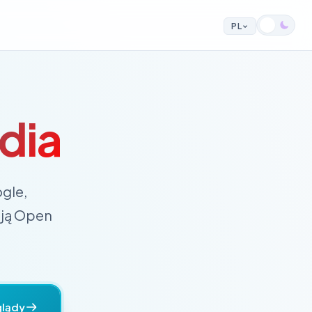
PL
dia
ogle,
cją Open
glądy