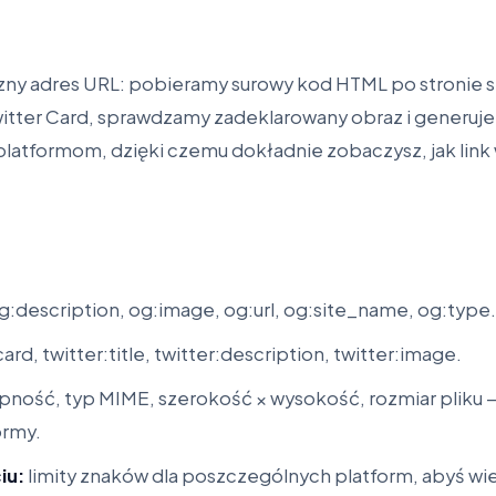
e
ny adres URL: pobieramy surowy kod HTML po stronie s
itter Card, sprawdzamy zadeklarowany obraz i generu
atformom, dzięki czemu dokładnie zobaczysz, jak link w
og:description, og:image, og:url, og:site_name, og:type.
ard, twitter:title, twitter:description, twitter:image.
ność, typ MIME, szerokość × wysokość, rozmiar pliku
ormy.
iu:
limity znaków dla poszczególnych platform, abyś wie