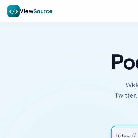
View
Source
Po
Wkle
Twitter
https://