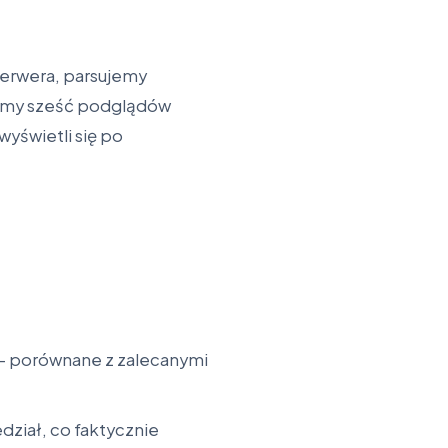
erwera, parsujemy
jemy sześć podglądów
yświetli się po
 — porównane z zalecanymi
dział, co faktycznie